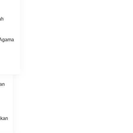
ah
 Agama
an
akan